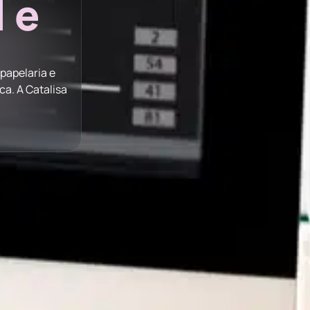
 e
 papelaria e
a. A Catalisa