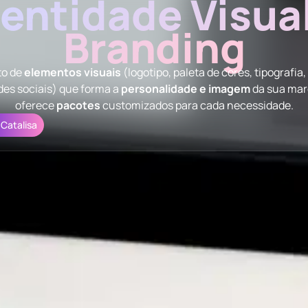
dentidade Visual
Branding
to de
elementos visuais
(logotipo, paleta de cores, tipografia,
des sociais) que forma a
personalidade e imagem
da sua marc
oferece
pacotes
customizados para cada necessidade.
 Catalisa