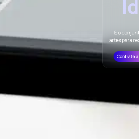
I
É o conjun
artes para re
Contrate a